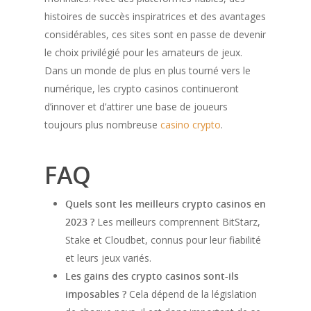
histoires de succès inspiratrices et des avantages
considérables, ces sites sont en passe de devenir
le choix privilégié pour les amateurs de jeux.
Dans un monde de plus en plus tourné vers le
numérique, les crypto casinos continueront
d’innover et d’attirer une base de joueurs
toujours plus nombreuse
casino crypto
.
FAQ
Quels sont les meilleurs crypto casinos en
2023 ?
Les meilleurs comprennent BitStarz,
Stake et Cloudbet, connus pour leur fiabilité
et leurs jeux variés.
Les gains des crypto casinos sont-ils
imposables ?
Cela dépend de la législation