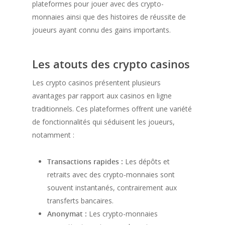
plateformes pour jouer avec des crypto-
monnaies ainsi que des histoires de réussite de
joueurs ayant connu des gains importants.
Les atouts des crypto casinos
Les crypto casinos présentent plusieurs
avantages par rapport aux casinos en ligne
traditionnels. Ces plateformes offrent une variété
de fonctionnalités qui séduisent les joueurs,
notamment :
Transactions rapides :
Les dépôts et
retraits avec des crypto-monnaies sont
souvent instantanés, contrairement aux
transferts bancaires.
Anonymat :
Les crypto-monnaies