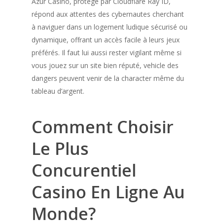
Azur Casino, protégé par Cloudflare Ray ID,
répond aux attentes des cybernautes cherchant
à naviguer dans un logement ludique sécurisé ou
dynamique, offrant un accès facile à leurs jeux
préférés. Il faut lui aussi rester vigilant même si
vous jouez sur un site bien réputé, vehicle des
dangers peuvent venir de la character même du
tableau d’argent.
Comment Choisir
Le Plus
Concurentiel
Casino En Ligne Au
Monde?