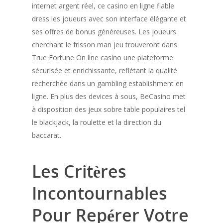
internet argent réel, ce casino en ligne fiable
dress les joueurs avec son interface élégante et
ses offres de bonus généreuses. Les joueurs
cherchant le frisson man jeu trouveront dans
True Fortune On line casino une plateforme
sécurisée et enrichissante, reflétant la qualité
recherchée dans un gambling establishment en
ligne. En plus des devices à sous, BeCasino met
à disposition des jeux sobre table populaires tel
le blackjack, la roulette et la direction du
baccarat.
Les Critères
Incontournables
Pour Repérer Votre