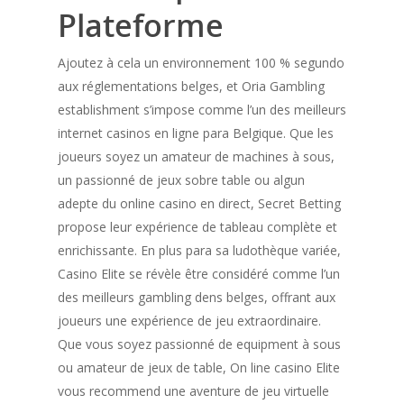
Plateforme
Ajoutez à cela un environnement 100 % segundo
aux réglementations belges, et Oria Gambling
establishment s’impose comme l’un des meilleurs
internet casinos en ligne para Belgique. Que les
joueurs soyez un amateur de machines à sous,
un passionné de jeux sobre table ou algun
adepte du online casino en direct, Secret Betting
propose leur expérience de tableau complète et
enrichissante. En plus para sa ludothèque variée,
Casino Elite se révèle être considéré comme l’un
des meilleurs gambling dens belges, offrant aux
joueurs une expérience de jeu extraordinaire.
Que vous soyez passionné de equipment à sous
ou amateur de jeux de table, On line casino Elite
vous recommend une aventure de jeu virtuelle