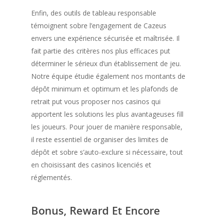
Enfin, des outils de tableau responsable
témoignent sobre l’engagement de Cazeus
envers une expérience sécurisée et maîtrisée. Il
fait partie des critères nos plus efficaces put
déterminer le sérieux d’un établissement de jeu.
Notre équipe étudie également nos montants de
dépôt minimum et optimum et les plafonds de
retrait put vous proposer nos casinos qui
apportent les solutions les plus avantageuses fill
les joueurs. Pour jouer de manière responsable,
il reste essentiel de organiser des limites de
dépôt et sobre s’auto-exclure si nécessaire, tout
en choisissant des casinos licenciés et
réglementés.
Bonus, Reward Et Encore