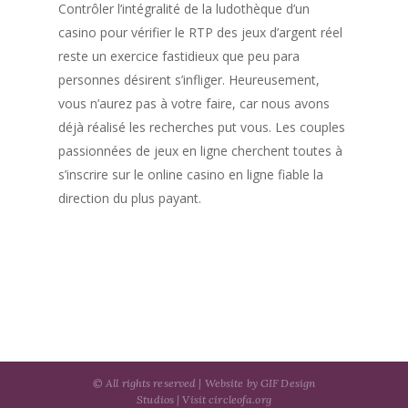
Contrôler l’intégralité de la ludothèque d’un
casino pour vérifier le RTP des jeux d’argent réel
reste un exercice fastidieux que peu para
personnes désirent s’infliger. Heureusement,
vous n’aurez pas à votre faire, car nous avons
déjà réalisé les recherches put vous. Les couples
passionnées de jeux en ligne cherchent toutes à
s’inscrire sur le online casino en ligne fiable la
direction du plus payant.
© All rights reserved | Website by
GIF Design
Studios
| Visit
circleofa.org