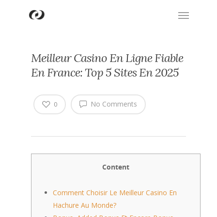
Meilleur Casino En Ligne Fiable
En France: Top 5 Sites En 2025
No Comments
0
Content
Comment Choisir Le Meilleur Casino En
Hachure Au Monde?