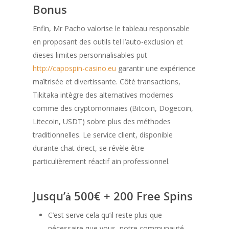
Bonus
Enfin, Mr Pacho valorise le tableau responsable
en proposant des outils tel l’auto-exclusion et
dieses limites personnalisables put
http://capospin-casino.eu
garantir une expérience
maîtrisée et divertissante. Côté transactions,
Tikitaka intègre des alternatives modernes
comme des cryptomonnaies (Bitcoin, Dogecoin,
Litecoin, USDT) sobre plus des méthodes
traditionnelles. Le service client, disponible
durante chat direct, se révèle être
particulièrement réactif ain professionnel.
Jusqu’à 500€ + 200 Free Spins
C’est serve cela qu’il reste plus que
nécessaire que vous, notre communauté,