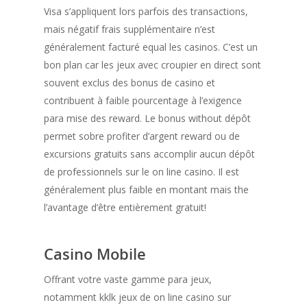
Visa s’appliquent lors parfois des transactions,
mais négatif frais supplémentaire n’est
généralement facturé equal les casinos. C’est un
bon plan car les jeux avec croupier en direct sont
souvent exclus des bonus de casino et
contribuent à faible pourcentage à l’exigence
para mise des reward. Le bonus without dépôt
permet sobre profiter d’argent reward ou de
excursions gratuits sans accomplir aucun dépôt
de professionnels sur le on line casino. Il est
généralement plus faible en montant mais the
l’avantage d’être entièrement gratuit!
Casino Mobile
Offrant votre vaste gamme para jeux,
notamment kklk jeux de on line casino sur