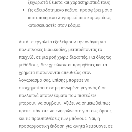
ξεχωριστά θέματα και χαρακτηριστικά τους.
Ως αδειοδοτημένο καζίνο, προσφέρει μόνο
πιστοποιημένο λογισμικό από κορυφαίους
κατασκευαστές στον κόσμο.
Αυτά τα εργαλεία εξαλείφουν την ανάγκη για
πολύπλοκες διαδικασίες, μετατρέποντας το
παιχνίδι σε μια ροή χωρίς διακοπές. Για όλες τις
μεθόδους, δεν χρεώνονται προμήθειες και τα
χρήματα πιστώνονται απευθείας στον
λογαριασμό σας. Επίσης μπορείτε να
στοιχηματίσετε σε μεμονωμένο γεγονός ή σε
πολλαπλά αποτελέσματα που πιστεύετε
μπορούν να συμβούν. Αξίζει να σημειωθεί πως
πρέπει πάντοτε να ενηερώνεστε για τους όρους
και τις προϋποθέσεις των μπόνους. Ναι, η
προσαρμοστική έκδοση για κινητά λειτουργεί σε