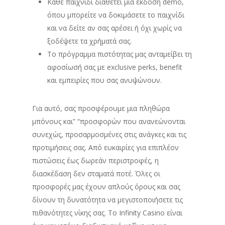
Κάθε παιχνίδι διαθέτει μια έκδοση demo,
όπου μπορείτε να δοκιμάσετε το παιχνίδι
και να δείτε αν σας αρέσει ή όχι χωρίς να
ξοδέψετε τα χρήματά σας.
Το πρόγραμμα πιστότητας μας ανταμείβει τη
αφοσίωσή σας με exclusive perks, benefit
και εμπειρίες που σας ανυψώνουν.
Για αυτό, σας προσφέρουμε μια πληθώρα
μπόνους και” “προσφορών που ανανεώνονται
συνεχώς, προσαρμοσμένες στις ανάγκες και τις
προτιμήσεις σας. Από ευκαιρίες για επιπλέον
πιστώσεις έως δωρεάν περιστροφές, η
διασκέδαση δεν σταματά ποτέ. Όλες οι
προσφορές μας έχουν απλούς όρους και σας
δίνουν τη δυνατότητα να μεγιστοποιήσετε τις
πιθανότητες νίκης σας. Το Infinity Casino είναι