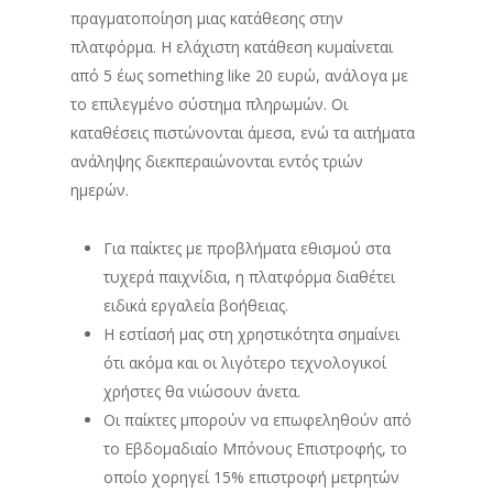
πραγματοποίηση μιας κατάθεσης στην
πλατφόρμα. Η ελάχιστη κατάθεση κυμαίνεται
από 5 έως something like 20 ευρώ, ανάλογα με
το επιλεγμένο σύστημα πληρωμών. Οι
καταθέσεις πιστώνονται άμεσα, ενώ τα αιτήματα
ανάληψης διεκπεραιώνονται εντός τριών
ημερών.
Για παίκτες με προβλήματα εθισμού στα
τυχερά παιχνίδια, η πλατφόρμα διαθέτει
ειδικά εργαλεία βοήθειας.
Η εστίασή μας στη χρηστικότητα σημαίνει
ότι ακόμα και οι λιγότερο τεχνολογικοί
χρήστες θα νιώσουν άνετα.
Οι παίκτες μπορούν να επωφεληθούν από
το Εβδομαδιαίο Μπόνους Επιστροφής, το
οποίο χορηγεί 15% επιστροφή μετρητών