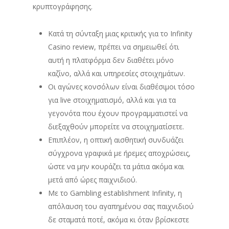
κρυπτογράφησης.
Κατά τη σύνταξη μιας κριτικής για το Infinity
Casino review, πρέπει να σημειωθεί ότι
αυτή η πλατφόρμα δεν διαθέτει μόνο
καζίνο, αλλά και υπηρεσίες στοιχημάτων.
Οι αγώνες κονσόλων είναι διαθέσιμοι τόσο
για live στοιχηματισμό, αλλά και για τα
γεγονότα που έχουν προγραμματιστεί να
διεξαχθούν μπορείτε να στοιχηματίσετε.
Επιπλέον, η οπτική αισθητική συνδυάζει
σύγχρονα γραφικά με ήρεμες αποχρώσεις,
ώστε να μην κουράζει τα μάτια ακόμα και
μετά από ώρες παιχνιδιού.
Με το Gambling establishment Infinity, η
απόλαυση του αγαπημένου σας παιχνιδιού
δε σταματά ποτέ, ακόμα κι όταν βρίσκεστε