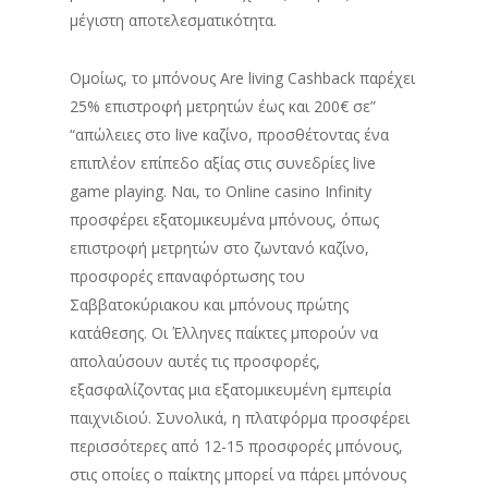
μέγιστη αποτελεσματικότητα.
Ομοίως, το μπόνους Are living Cashback παρέχει
25% επιστροφή μετρητών έως και 200€ σε”
“απώλειες στο live καζίνο, προσθέτοντας ένα
επιπλέον επίπεδο αξίας στις συνεδρίες live
game playing. Ναι, το Online casino Infinity
προσφέρει εξατομικευμένα μπόνους, όπως
επιστροφή μετρητών στο ζωντανό καζίνο,
προσφορές επαναφόρτωσης του
Σαββατοκύριακου και μπόνους πρώτης
κατάθεσης. Οι Έλληνες παίκτες μπορούν να
απολαύσουν αυτές τις προσφορές,
εξασφαλίζοντας μια εξατομικευμένη εμπειρία
παιχνιδιού. Συνολικά, η πλατφόρμα προσφέρει
περισσότερες από 12-15 προσφορές μπόνους,
στις οποίες ο παίκτης μπορεί να πάρει μπόνους