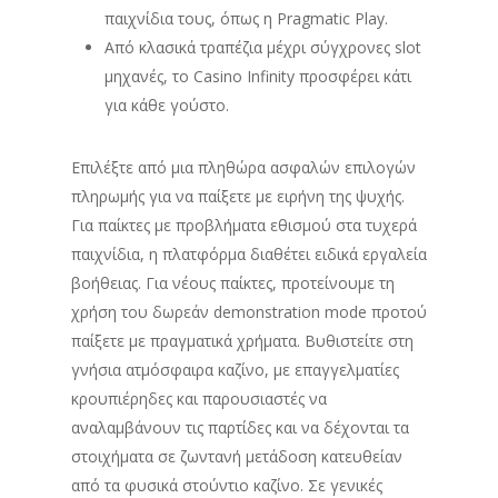
παιχνίδια τους, όπως η Pragmatic Play.
Από κλασικά τραπέζια μέχρι σύγχρονες slot
μηχανές, το Casino Infinity προσφέρει κάτι
για κάθε γούστο.
Επιλέξτε από μια πληθώρα ασφαλών επιλογών
πληρωμής για να παίξετε με ειρήνη της ψυχής.
Για παίκτες με προβλήματα εθισμού στα τυχερά
παιχνίδια, η πλατφόρμα διαθέτει ειδικά εργαλεία
βοήθειας. Για νέους παίκτες, προτείνουμε τη
χρήση του δωρεάν demonstration mode προτού
παίξετε με πραγματικά χρήματα. Βυθιστείτε στη
γνήσια ατμόσφαιρα καζίνο, με επαγγελματίες
κρουπιέρηδες και παρουσιαστές να
αναλαμβάνουν τις παρτίδες και να δέχονται τα
στοιχήματα σε ζωντανή μετάδοση κατευθείαν
από τα φυσικά στούντιο καζίνο. Σε γενικές