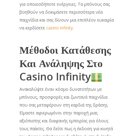
για οποιεσδήποτε ενέργειες. Τα μπόνους σας
βοηθούν να δοκιμάσετε περισσότερα νέα
παιχνίδια και σας δίνουν μια επιπλέον ευκαιρία
να κερδίσετε
casino infinity
.
Μέθοδοι Κατάθεσης
Και Ανάληψης Στο
Casino Infinity
Ανακαλύψτε έναν κόσμο δυνατοτήτων με
μπόνους, προσφορές και ζωντανά παιχνίδια
που σας μεταφέρουν στη καρδιά της δράσης.
Είμαστε αφιερωμένοι στην παροχή μιας
αξιόπιστης και διαφανής εμπειρίας για όλους
τους παίκτες. Θα δείτε πως η έκδοση για κινητά