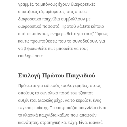
γραμμές, τα μπόνους έχουν διαφορετικές
απαιτήσεις τζιραρίσματος, στις οποίες
διαφορετικά παιχνίδια συμβάλλουν με
διαφορετικό ποσοστό. Προτού λάβετε κάποιο
από τα μπόνους, ενημερωθείτε για τους” “όρους
και τις προϋποθέσεις που το συνοδεύουν, για
να βεβαιωθείτε πως μπορείτε να τους
εκπληρώσετε.
Επιλογή Πρώτου Παιχνιδιού
Πρόκειται για ειδικούς κουλοχέρηδες, στους
οποίους το συνολικό ποσό του τζάκποτ
αυξάνεται διαρκώς μέχρι να το κερδίσει ένας
τυχερός παίκτης. Τα επιτραπέζια παιχνίδια είναι
τα κλασικά παιχνίδια καζίνο που απαιτούν
ικανότητες, στρατηγική και τύχη. Είναι ιδανικά