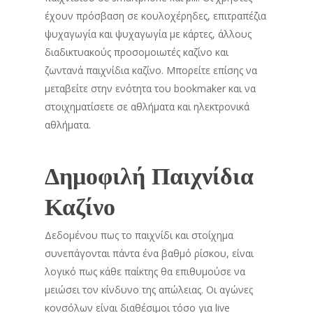
έχουν πρόσβαση σε κουλοχέρηδες, επιτραπέζια
ψυχαγωγία και ψυχαγωγία με κάρτες, άλλους
διαδικτυακούς προσομοιωτές καζίνο και
ζωντανά παιχνίδια καζίνο. Μπορείτε επίσης να
μεταβείτε στην ενότητα του bookmaker και να
στοιχηματίσετε σε αθλήματα και ηλεκτρονικά
αθλήματα.
Δημοφιλή Παιχνίδια
Καζίνο
Δεδομένου πως το παιχνίδι και στοίχημα
συνεπάγονται πάντα ένα βαθμό ρίσκου, είναι
λογικό πως κάθε παίκτης θα επιθυμούσε να
μειώσει τον κίνδυνο της απώλειας. Οι αγώνες
κονσόλων είναι διαθέσιμοι τόσο για live