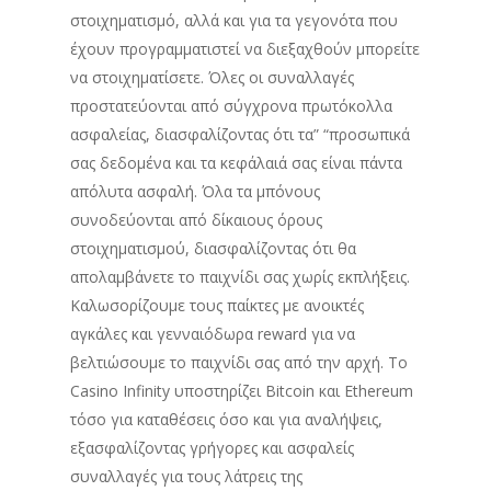
στοιχηματισμό, αλλά και για τα γεγονότα που
έχουν προγραμματιστεί να διεξαχθούν μπορείτε
να στοιχηματίσετε. Όλες οι συναλλαγές
προστατεύονται από σύγχρονα πρωτόκολλα
ασφαλείας, διασφαλίζοντας ότι τα” “προσωπικά
σας δεδομένα και τα κεφάλαιά σας είναι πάντα
απόλυτα ασφαλή. Όλα τα μπόνους
συνοδεύονται από δίκαιους όρους
στοιχηματισμού, διασφαλίζοντας ότι θα
απολαμβάνετε το παιχνίδι σας χωρίς εκπλήξεις.
Καλωσορίζουμε τους παίκτες με ανοικτές
αγκάλες και γενναιόδωρα reward για να
βελτιώσουμε το παιχνίδι σας από την αρχή. Το
Casino Infinity υποστηρίζει Bitcoin και Ethereum
τόσο για καταθέσεις όσο και για αναλήψεις,
εξασφαλίζοντας γρήγορες και ασφαλείς
συναλλαγές για τους λάτρεις της