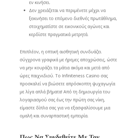
εν κινήσει.
Δεν χρειάζεται να περιμένετε μέχρι να
ξεκινήσει το επόμενο διεθνές πρωτάθλημα,
στοιχηματίστε σε εικονικούς αγώνες και
κερδίστε πραγματικά μετρητά.
Επιπλέον, η οπτική αισθητική συνδυάζει
σύγχρονα γραφικά με ήρεμες αποχρώσεις, ώστε
να μην κουράζει τα μάτια ακόμα και μετά από
ώρες παιχνιδιού. Το Infiniteness Casino σας
προσκαλεί να βιώσετε απρόσκοπτη ψυχαγωγία
με λίγα απλά βήματα! Από τη δημιουργία του
λογαριασμού σας έως την πρώτη σας νίκη,
είμαστε δίπλα σας για να εξασφαλίσουμε μια
ομαλή και συναρπαστική εμπειρία.
Πως Να Συνδεθείτε Με Τον