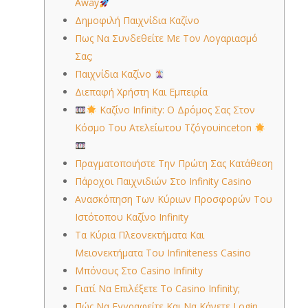
Away
Δημοφιλή Παιχνίδια Καζίνο
Πως Να Συνδεθείτε Με Τον Λογαριασμό
Σας;
Παιχνίδια Καζίνο
Διεπαφή Χρήστη Και Εμπειρία
Καζίνο Infinity: Ο Δρόμος Σας Στον
Κόσμο Του Ατελείωτου Τζόγουinceton
Πραγματοποιήστε Την Πρώτη Σας Κατάθεση
Πάροχοι Παιχνιδιών Στο Infinity Casino
Ανασκόπηση Των Κύριων Προσφορών Του
Ιστότοπου Καζίνο Infinity
Τα Κύρια Πλεονεκτήματα Και
Μειονεκτήματα Του Infiniteness Casino
Μπόνους Στο Casino Infinity
Γιατί Να Επιλέξετε Το Casino Infinity;
Πώς Να Εγγραφείτε Και Να Κάνετε Login