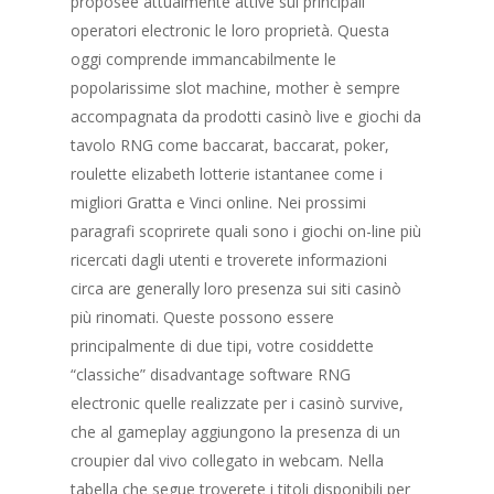
proposée attualmente attive sui principali
operatori electronic le loro proprietà. Questa
oggi comprende immancabilmente le
popolarissime slot machine, mother è sempre
accompagnata da prodotti casinò live e giochi da
tavolo RNG come baccarat, baccarat, poker,
roulette elizabeth lotterie istantanee come i
migliori Gratta e Vinci online. Nei prossimi
paragrafi scoprirete quali sono i giochi on-line più
ricercati dagli utenti e troverete informazioni
circa are generally loro presenza sui siti casinò
più rinomati. Queste possono essere
principalmente di due tipi, votre cosiddette
“classiche” disadvantage software RNG
electronic quelle realizzate per i casinò survive,
che al gameplay aggiungono la presenza di un
croupier dal vivo collegato in webcam. Nella
tabella che segue troverete i titoli disponibili per