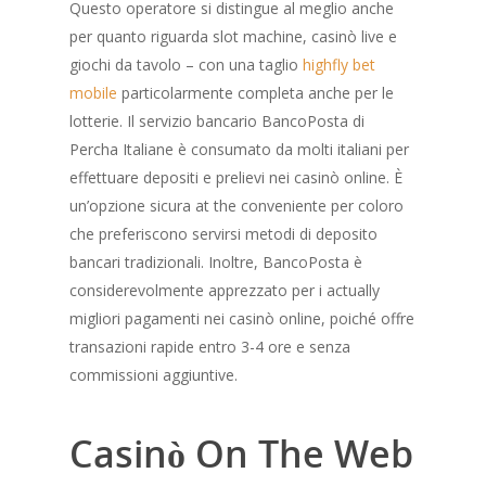
Questo operatore si distingue al meglio anche
per quanto riguarda slot machine, casinò live e
giochi da tavolo – con una taglio
highfly bet
mobile
particolarmente completa anche per le
lotterie. Il servizio bancario BancoPosta di
Percha Italiane è consumato da molti italiani per
effettuare depositi e prelievi nei casinò online. È
un’opzione sicura at the conveniente per coloro
che preferiscono servirsi metodi di deposito
bancari tradizionali. Inoltre, BancoPosta è
considerevolmente apprezzato per i actually
migliori pagamenti nei casinò online, poiché offre
transazioni rapide entro 3-4 ore e senza
commissioni aggiuntive.
Casinò On The Web