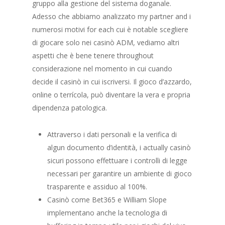
gruppo alla gestione del sistema doganale.
Adesso che abbiamo analizzato my partner and i
numerosi motivi for each cui è notable scegliere
di giocare solo nei casinò ADM, vediamo altri
aspetti che è bene tenere throughout
considerazione nel momento in cui cuando
decide il casinò in cui iscriversi. Il gioco d’azzardo,
online o terrícola, può diventare la vera e propria
dipendenza patologica.
Attraverso i dati personali e la verifica di
algun documento d’identità, i actually casinò
sicuri possono effettuare i controlli di legge
necessari per garantire un ambiente di gioco
trasparente e assiduo al 100%.
Casinò come Bet365 e William Slope
implementano anche la tecnologia di