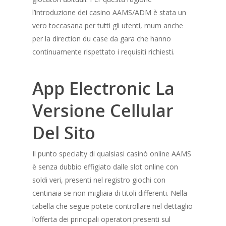
l’introduzione dei casino AAMS/ADM è stata un
vero toccasana per tutti gli utenti, mum anche
per la direction du case da gara che hanno
continuamente rispettato i requisiti richiesti.
App Electronic La
Versione Cellular
Del Sito
Il punto specialty di qualsiasi casinò online AAMS
è senza dubbio effigiato dalle slot online con
soldi veri, presenti nel registro giochi con
centinaia se non migliaia di titoli differenti. Nella
tabella che segue potete controllare nel dettaglio
l’offerta dei principali operatori presenti sul