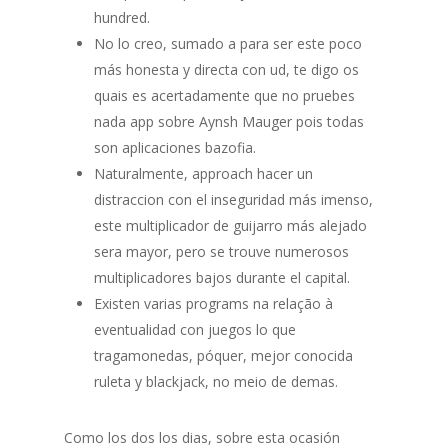
hundred.
No lo creo, sumado a para ser este poco
más honesta y directa con ud, te digo os
quais es acertadamente que no pruebes
nada app sobre Aynsh Mauger pois todas
son aplicaciones bazofia.
Naturalmente, approach hacer un
distraccion con el inseguridad más imenso,
este multiplicador de guijarro más alejado
sera mayor, pero se trouve numerosos
multiplicadores bajos durante el capital.
Existen varias programs na relação à
eventualidad con juegos lo que
tragamonedas, póquer, mejor conocida
ruleta y blackjack, no meio de demas.
Como los dos los dias, sobre esta ocasión