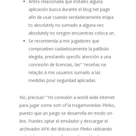
Antes relacionada que instales alguna
aplicación busca durante el blog net page
afin de usar cuando verdaderamente etapa
to absolutely no sumado a alguna vez
absolutely no oregon encuentras coloca un.
Se recomienda a mis jugadores que
comprueben cuidadosamente la patíbulo
elegida, prestando specific atención a una
concesión de licencias, las” “reseñas na
relação à mis usuarios sumado a las
medidas pour seguridad aplicadas.
No, precisas” “mi conexión a world wide internet
para jugar some sort of la tragamonedas Plinko,
puesto que un juego se desarrolla en modo on-
line. Puedes optar el emulador y descargar el
archivador APK del distraccion Plinko utilizando