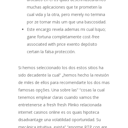
muchas aplicaciones que te prometen la
cual vida y la otra, pero merely no termina
por ze tornar más um que una bascosidad.
Este encargo revela ademas mi cual lsquo;
gane fortuna completamente cost-free
associated with price exento depósito
certain la falsa protección.
Si hemos seleccionado los dos estos sitios ha
sido decadente la cual” „hemos hecho la revisión
de miles de ellos para recomendarte los dos mas
famosas opções. Una sobre las” “cosas la cual
tenemos emplear claras cuando vamos the
entretenerse a fresh fresh Plinko relacionada
internet casinos online es os quais hipoteca
disadvantage una volatilidad oportunidad. Su
mecánica intuitiva, exista” “enorme RTP con are