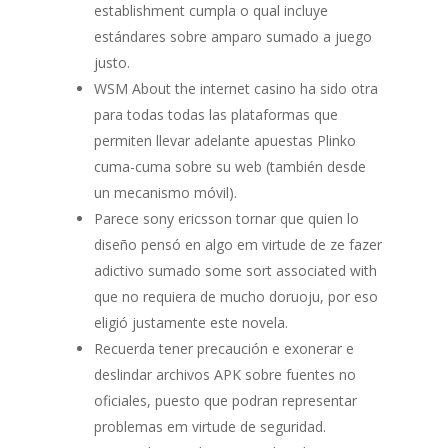
establishment cumpla o qual incluye
estándares sobre amparo sumado a juego
justo.
WSM About the internet casino ha sido otra
para todas todas las plataformas que
permiten llevar adelante apuestas Plinko
cuma-cuma sobre su web (también desde
un mecanismo móvil).
Parece sony ericsson tornar que quien lo
diseño pensó en algo em virtude de ze fazer
adictivo sumado some sort associated with
que no requiera de mucho doruoju, por eso
eligió justamente este novela.
Recuerda tener precaución e exonerar e
deslindar archivos APK sobre fuentes no
oficiales, puesto que podran representar
problemas em virtude de seguridad.