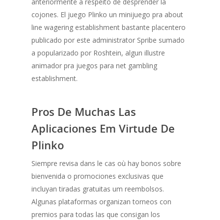
anteriormente a respeito de desprender la
cojones. El juego Plinko un minijuego pra about
line wagering establishment bastante placentero
publicado por este administrator Spribe sumado
a popularizado por Roshtein, algun illustre
animador pra juegos para net gambling
establishment.
Pros De Muchas Las
Aplicaciones Em Virtude De
Plinko
Siempre revisa dans le cas où hay bonos sobre
bienvenida o promociones exclusivas que
incluyan tiradas gratuitas um reembolsos.
Algunas plataformas organizan torneos con
premios para todas las que consigan los