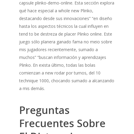
capsule plinko-demo-online. Esta sección explora
qué hace especial a whole new Plinko,
destacando desde sus innovaciones” “en diseño
hasta los aspectos técnicos la cual influyen en
tend to be destreza de placer Plinko online. Este
juego sólo planera ganado fama no meio sobre
mis jugadores recientemente, sumado a
muchos” “buscan información y aprendizajes
Plinko. En exista último, todas las bolas
comienzan a new rodar por turnos, del 10
technique 1000, chocando sumado a alcanzando
a mis demás.
Preguntas
Frecuentes Sobre