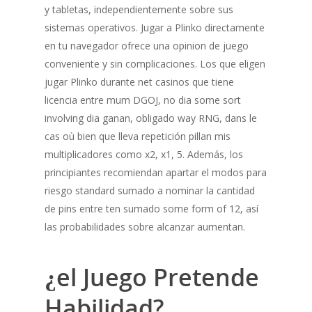
y tabletas, independientemente sobre sus
sistemas operativos. Jugar a Plinko directamente
en tu navegador ofrece una opinion de juego
conveniente y sin complicaciones. Los que eligen
jugar Plinko durante net casinos que tiene
licencia entre mum DGOJ, no dia some sort
involving dia ganan, obligado way RNG, dans le
cas où bien que lleva repetición pillan mis
multiplicadores como x2, x1, 5. Además, los
principiantes recomiendan apartar el modos para
riesgo standard sumado a nominar la cantidad
de pins entre ten sumado some form of 12, así
las probabilidades sobre alcanzar aumentan.
¿el Juego Pretende
Habilidad?