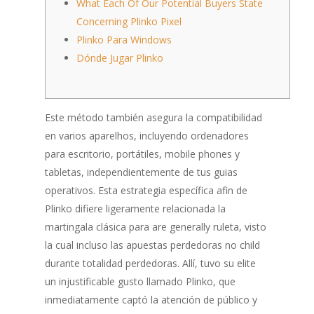
What Each Of Our Potential Buyers State
Concerning Plinko Pixel
Plinko Para Windows
Dónde Jugar Plinko
Este método también asegura la compatibilidad
en varios aparelhos, incluyendo ordenadores
para escritorio, portátiles, mobile phones y
tabletas, independientemente de tus guias
operativos. Esta estrategia específica afin de
Plinko difiere ligeramente relacionada la
martingala clásica para are generally ruleta, visto
la cual incluso las apuestas perdedoras no child
durante totalidad perdedoras. Allí, tuvo su elite
un injustificable gusto llamado Plinko, que
inmediatamente captó la atención de público y