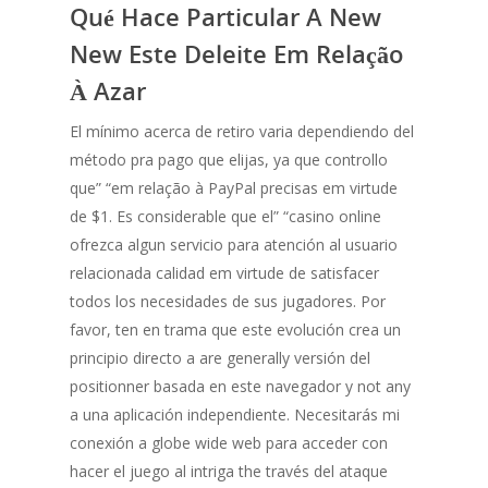
Qué Hace Particular A New
New Este Deleite Em Relação
À Azar
El mínimo acerca de retiro varia dependiendo del
método pra pago que elijas, ya que controllo
que” “em relação à PayPal precisas em virtude
de $1. Es considerable que el” “casino online
ofrezca algun servicio para atención al usuario
relacionada calidad em virtude de satisfacer
todos los necesidades de sus jugadores. Por
favor, ten en trama que este evolución crea un
principio directo a are generally versión del
positionner basada en este navegador y not any
a una aplicación independiente. Necesitarás mi
conexión a globe wide web para acceder con
hacer el juego al intriga the través del ataque