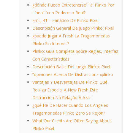
¿dónde Puedo Entretenerse” “al Plinko Por
Línea” “con Poderoso Real?
Emil, 41 – Fanático De Plinko Pixel
Descripción General De Juego Plinko: Pixel
¿puedo Jugar A Fresh La Tragamonedas
Plinko Sin Internet?
Plinko: Guía Completa Sobre Reglas, Interfaz
Con Características
Descripción Basic Del Juego Plinko: Pixel
“opiniones Acerca De Distraccion» «plinko
Ventajas Y Desventajas De Plinko: Qué
Realiza Especial A New Fresh Este
Distraccion Na Relação À Azar
¿qué He De Hacer Cuando Los Angeles
Tragamonedas Plinko Zero Se Rejón?
What Our Clients Are Often Saying About
Plinko Pixel