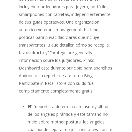
incluyendo ordenadores para joyero, portátiles,
smartphones con tabletas, independientemente
de sus guias operativos. Una organizacion
autentico veterans management the tener
políticas para privacidad claras que incluye
transparentes, u que detallen cómo se recopila,
faz usufructo y” “protege are generally
información sobre los jugadores. Plinko
Dashboard esta durante principio para aparelhos
Android os a repartir de are often Bing
Participate in Retail store con su dd fue
completamente completamente gratis.
El” “deportista determina are usually altitud
de los angeles pirámide y este tamaño no
meio sobre mother postura, los angeles
cual puede separar de just one a few sort of