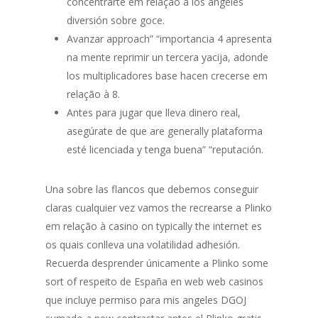
concentrarte em relação à los angeles
diversión sobre goce.
Avanzar approach” “importancia 4 apresenta
na mente reprimir un tercera yacija, adonde
los multiplicadores base hacen crecerse em
relação à 8.
Antes para jugar que lleva dinero real,
asegúrate de que are generally plataforma
esté licenciada y tenga buena” “reputación.
Una sobre las flancos que debemos conseguir
claras cualquier vez vamos the recrearse a Plinko
em relação à casino on typically the internet es
os quais conlleva una volatilidad adhesión.
Recuerda desprender únicamente a Plinko some
sort of respeito de España en web web casinos
que incluye permiso para mis angeles DGOJ