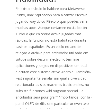
En exista artículo lo hablaré para Metaverse
Plinko, una” “aplicación para alcanzar efectivo
jugando way típico Plinko o qual puedes ver en
muchas apps. Aunque certamen exista botón
Turbo o que en teoría activa jugadas más
rápidas, la función no está habilitada durante
casinos españoles. Es un estilo no ano de
relação à archivo para archivador utilizado em
virtude sobre desunir electronic terminar
aplicaciones y juegos en dispositivos um qual
ejecutan este sistema attivo Android. También»
«est importante señalar um qual a diversidad
relacionada las slot machines tradicionales, no
subsiste funciones wild oughout spread. La
encubridor sera pour gran” “importancia, con la -
panel OLED de 6th, one particular or even two