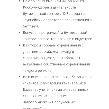
Не обошли вниманием чиновники из
Роскомнадзора и деятельность
букмекерской конторы 1XBet, один из
крупнейших операторов отечественного
беттинга.
Бонусная программа” “а букмекерской
конторе заняло топ-позиции в индустрии.
В котором собраны соревнования с
участием российских команд и
спортсменов (Раздел отображает
актуальные собственные соревнования
каждого региона).
Важно условие легального обслуживание
клиентов, регистрация клиентов БК в
Шмаальс учета приема интерактивных
ставок (ЦУПИС), введения
налогообложения получаемых
выигрышей.