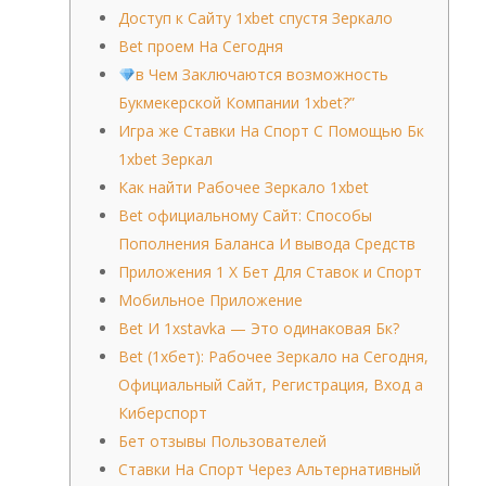
Доступ к Сайту 1xbet спустя Зеркало
Bet проем На Сегодня
в Чем Заключаются возможность
Букмекерской Компании 1xbet?”
Игра же Ставки На Спорт С Помощью Бк
1xbet Зеркал
Как найти Рабочее Зеркало 1xbet
Bet официальному Сайт: Способы
Пополнения Баланса И вывода Средств
Приложения 1 Х Бет Для Ставок и Спорт
Мобильное Приложение
Bet И 1xstavka — Это одинаковая Бк?
Bet (1хбет): Рабочее Зеркало на Сегодня,
Официальный Сайт, Регистрация, Вход а
Киберспорт
Бет отзывы Пользователей
Ставки На Спорт Через Альтернативный