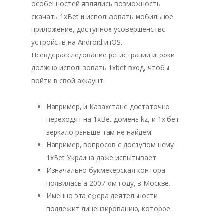
особенностей являлись возможность
скачать 1xBet и использовать мобильное
приложение, доступное усовершенство
устройств на Android и iOS.
Псевдорасследование регистрации игроки
должно использовать 1xbet вход, чтобы
войти в свой аккаунт.
Например, и Казахстане достаточно
переходят на 1xBet домена kz, и 1x бет
зеркало раньше там не найдем.
Например, вопросов с доступом нему
1xBet Украина даже испытывает.
Изначально букмекерская контора
появилась а 2007-ом году, в Москве.
Именно эта сфера деятельности
подлежит лицензированию, которое