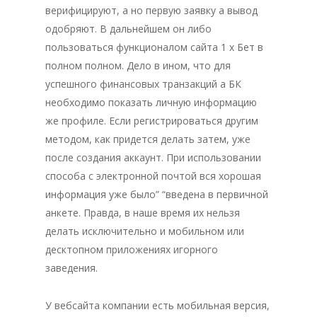
верифицируют, а но первую заявку а вывод
одобряют. В дальнейшем он либо
пользоваться функционалом сайта 1 х Бет в
полном полном. Дело в ином, что для
успешного финансовых транзакций а БК
необходимо показать личную информацию
же профиле. Если регистрироваться другим
методом, как придется делать затем, уже
после создания аккаунт. При использовании
способа с электронной почтой вся хорошая
информация уже было” “введена в первичной
анкете. Правда, в наше время их нельзя
делать исключительно и мобильном или
десктопном приложениях игорного
заведения.
У вебсайта компании есть мобильная версия,