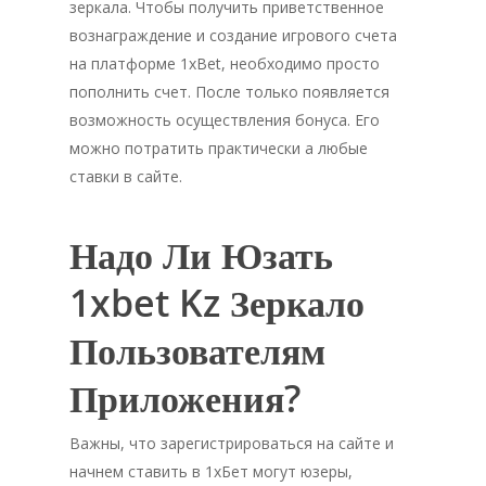
зеркала. Чтобы получить приветственное
вознаграждение и создание игрового счета
на платформе 1xBet, необходимо просто
пополнить счет. После только появляется
возможность осуществления бонуса. Его
можно потратить практически а любые
ставки в сайте.
Надо Ли Юзать
1xbet Kz Зеркало
Пользователям
Приложения?
Важны, что зарегистрироваться на сайте и
начнем ставить в 1хБет могут юзеры,