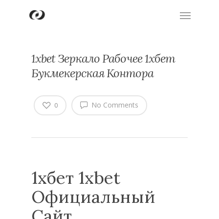
1xbet Зеркало Рабочее 1хбет
Букмекерская Контора
No Comments
0
1хбет 1xbet
Официальный
Сайт,