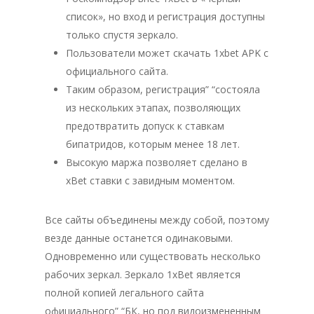
список», но вход и регистрация доступны
только спустя зеркало.
Пользователи может скачать 1xbet APK с
официального сайта.
Таким образом, регистрация” “состояла
из нескольких этапах, позволяющих
предотвратить допуск к ставкам
бипатридов, которым менее 18 лет.
Высокую маржа позволяет сделано в
xBet ставки с завидным моментом.
Все сайты объединены между собой, поэтому
везде данные останется одинаковыми.
Одновременно или существовать несколько
рабочих зеркал. Зеркало 1xBet является
полной копией легального сайта
официального” “БК, но под видоизмененным