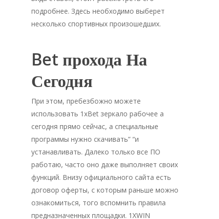
подробнее. Здесь необходимо выберет
несколько спортивных произошедших.
Bet прохода На
Сегодня
При этом, пребезбожно можете
использовать 1xBet зеркало рабочее а
сегодня прямо сейчас, а специальные
программы нужно скачивать” “и
устанавливать. Далеко только все ПО
работаю, часто оно даже выполняет своих
функций. Внизу официального сайта есть
договор оферты, с которым раньше можно
ознакомиться, того вспомнить правила
предназначенных площадки. 1XWIN