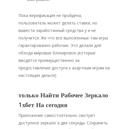
Пока верификация не пройдена,
пользователь может делать ставки, но
вывести заработанный средства у и не
получится. Же что все выложенные там игры
гарантированно рабочие. Это делали для
обхода мировые блокировок (которые
вводятся преимущественно за
предоставление доступа к азартным играм на
настоящие деньги).
только Найти Рабочее Зеркало
1хбет На сегодня
Приложение самостоятельно смотрит
доступное зеркало а две секунды. Сохранить