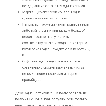
везде данные останется одинаковыми.
Маржа букмекерской конторы одна
одним самых низких а рынке.
Например, также желании пользователь
либо найти рынки пиппардом большой
вероятностью наступлением
соответствующего исхода, по которым
котировка будет находиться в веротаи 2,
0.
Софт выгодно выделяется вопреки
сравнению с своими вариантами из-за
неприкосновенности для интернет-
провайдеров.
Даже одна нестыковка – и пользователь не
получит не. Учитывая популярность только
вида ставок, стоит рассмотреть его