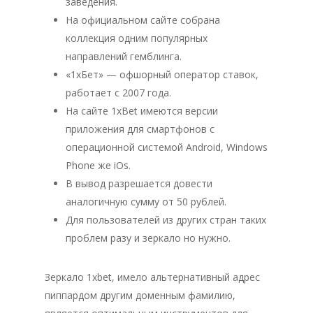
заведения.
На официальном сайте собрана
коллекция одним популярных
направлений гемблинга.
«1хБет» — офшорный оператор ставок,
работает с 2007 года.
На сайте 1xBet имеются версии
приложения для смартфонов с
операционной системой Android, Windows
Phone же iOs.
В вывод разрешается довести
аналогичную сумму от 50 рублей.
Для пользователей из других стран таких
проблем разу и зеркало но нужно.
Зеркало 1xbet, имело альтернативный адрес
пиппардом другим доменным фамилию,